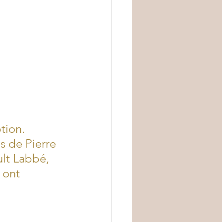
tion. 
s de Pierre 
lt Labbé, 
 ont 