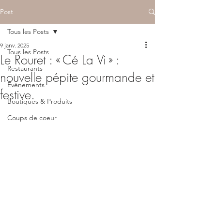
Post
Tous les Posts
9 janv. 2025
Tous les Posts
Le Rouret : « Cé La Vi » :
Restaurants
nouvelle pépite gourmande et
Evénements
festive.
Boutiques & Produits
Coups de coeur