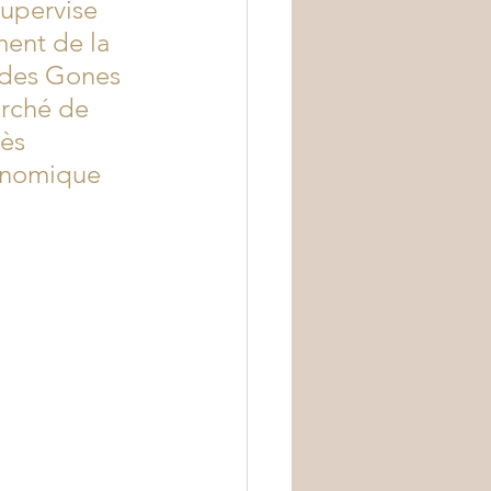
supervise 
ment de la 
é des Gones 
arché de 
ès 
ronomique 