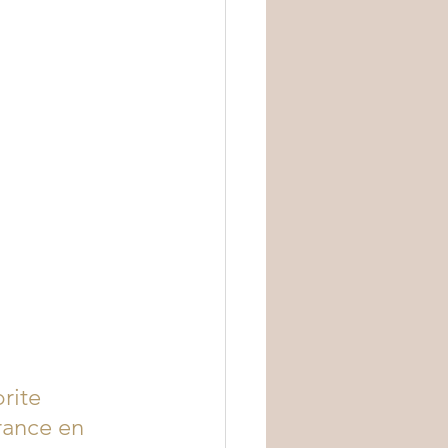
rite 
rance en 