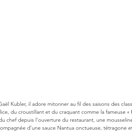
ël Kubler, il adore mitonner au fil des saisons des class
alice, du croustillant et du craquant comme la fameuse « K
 du chef depuis l’ouverture du restaurant, une mousselin
compagnée d’une sauce Nantua onctueuse, tétragone et é