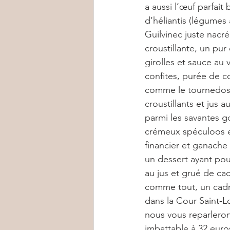
a aussi l’œuf parfait
d’héliantis (légumes
Guilvinec juste nacré
croustillante, un pur 
girolles et sauce au v
confites, purée de co
comme le tournedos d
croustillants et jus 
parmi les savantes g
crémeux spéculoos et 
financier et ganache 
un dessert ayant pou
au jus et grué de ca
comme tout, un cadre
dans la Cour Saint-Lo
nous vous reparleron
imbattable à 32 euro