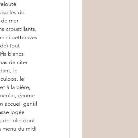
velouté 
iselles de 
e de mer 
s croustillants, 
, mini betteraves 
de) tout 
is blancs 
pas de citer 
ant, le 
culoos, le 
t à la bière, 
hocolat, écume 
 accueil gentil 
asse logée 
s de folie dont 
n menu du midi 