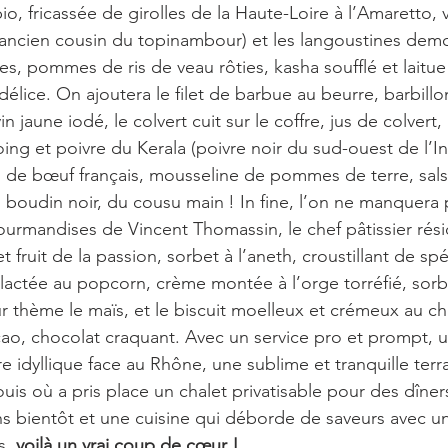
 bio, fricassée de girolles de la Haute-Loire à l’Amaretto, 
 ancien cousin du topinambour) et les langoustines demo
es, pommes de ris de veau rôties, kasha soufflé et laitu
délice. On ajoutera le filet de barbue au beurre, barbillon
in jaune iodé, le colvert cuit sur le coffre, jus de colvert
ing et poivre du Kerala (poivre noir du sud-ouest de l’In
e bœuf français, mousseline de pommes de terre, salsif
au boudin noir, du cousu main ! In fine, l’on ne manquera 
ourmandises de Vincent Thomassin, le chef pâtissier résid
fruit de la passion, sorbet à l’aneth, croustillant de spé
lactée au popcorn, crème montée à l’orge torréfié, sorbe
r thème le maïs, et le biscuit moelleux et crémeux au c
cao, chocolat craquant. Avec un service pro et prompt, un
 idyllique face au Rhône, une sublime et tranquille terr
uis où a pris place un chalet privatisable pour des dîner
s bientôt et une cuisine qui déborde de saveurs avec u
s, 
voilà un vrai coup de cœur !