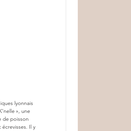
iques lyonnais 
’nelle », une 
e de poisson 
crevisses. Il y 