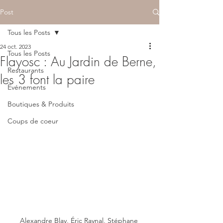
Post
Tous les Posts
24 oct. 2023
Tous les Posts
Flayosc : Au Jardin de Berne,
Restaurants
les 3 font la paire
Evénements
Boutiques & Produits
Coups de coeur
Alexandre Blay, Éric Raynal, Stéphane 