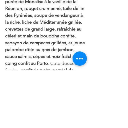
purée de Monalisa à la vanille de la 
Réunion, rouget cru mariné, tuile de lin 
des Pyrénées, soupe de vendangeur à 
la riche
, 
liche de Méditerranée grillée, 
crevettes de grand large, rafraîchie au 
céleri et main de bouddha confite, 
sabayon de carapaces grillées
, et 
jeune 
palombe rôtie au gras de jambon, 
sauce salmis, cèpes et noix fraîches, 
coing confit au Porto
. Côté douceurs 
finales, 
confit de poire au miel de 
fleurs, glace et tuile au safran, zéphyr 
au yaourt grec, confiture à l’huile 
d’olive
, 
amande de Valensole pralinée 
cardamome verte, vanille, 
et enfin
feuille à feuille de gavottes 
caramélisées, crème brûlée au rhum 
ambré, caramel à la fleur de sel, glace 
et crème onctueuse à la vanilla 