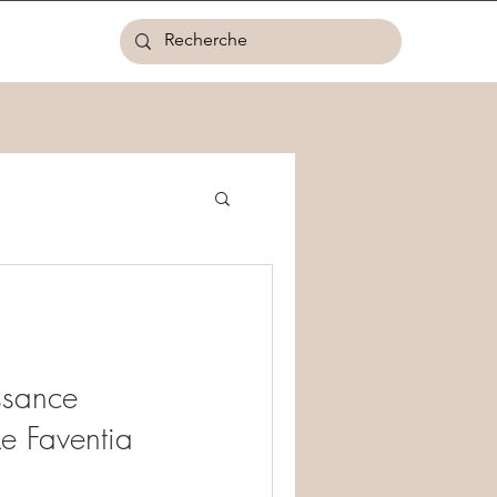
issance
e Faventia
s