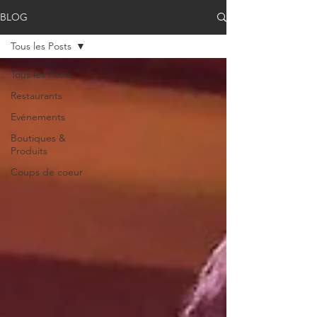
BLOG
Tous les Posts
Tous les Posts
Restaurants
Evénements
Boutiques &
Produits
Coups de coeur