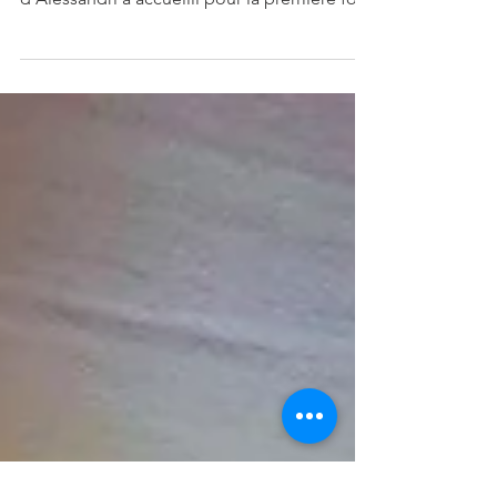
Yacht Club de Monaco dirigé par Bernard
d’Alessandri a accueilli pour la première fois
le 31e...