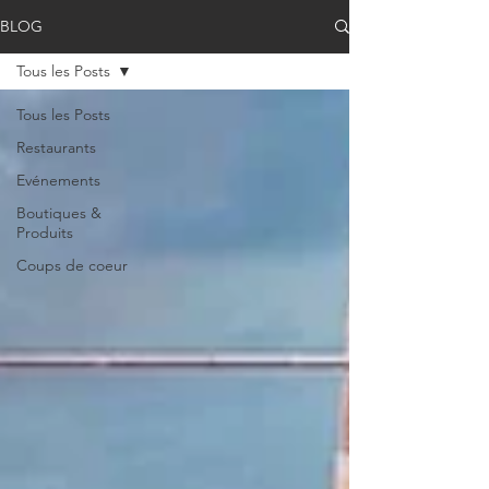
BLOG
Tous les Posts
Tous les Posts
Restaurants
Evénements
Boutiques &
Produits
Coups de coeur