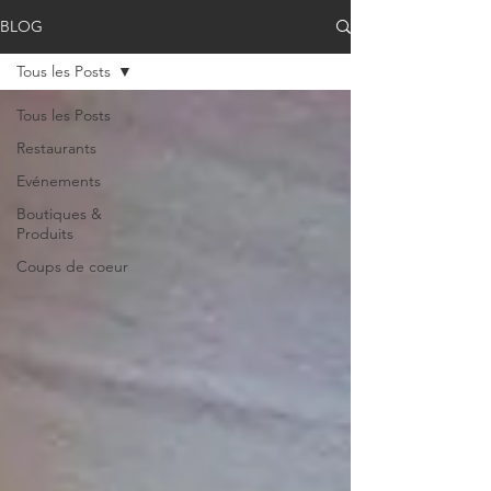
BLOG
Tous les Posts
Tous les Posts
Restaurants
Evénements
Boutiques &
Produits
Coups de coeur