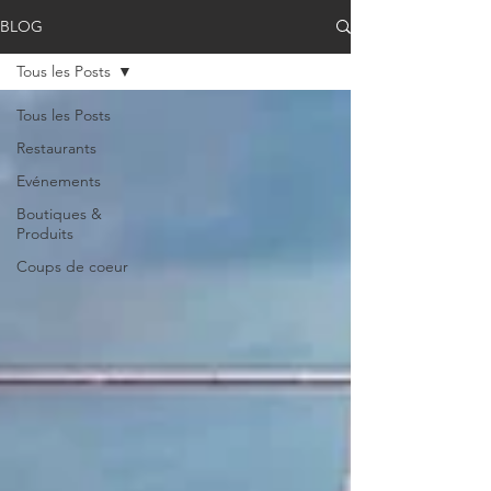
BLOG
Tous les Posts
Tous les Posts
Restaurants
Evénements
Boutiques &
Produits
Coups de coeur