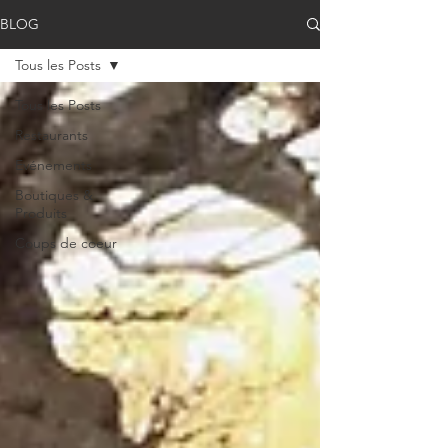
BLOG
Tous les Posts
Tous les Posts
Restaurants
Evénements
Boutiques &
Produits
Coups de coeur