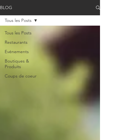
BLOG
Tous les Posts
Tous les Posts
Restaurants
Evénements
Boutiques &
Produits
Coups de coeur