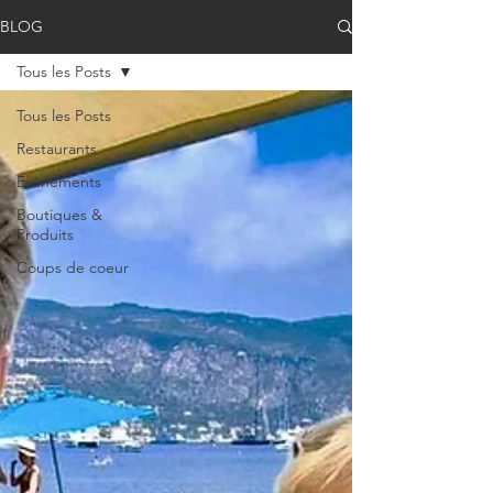
BLOG
Tous les Posts
Tous les Posts
Restaurants
Evénements
Boutiques &
Produits
Coups de coeur