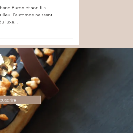
hane Buron et son fils
ulieu, l’automne naissant
u luxe...
ouscrire