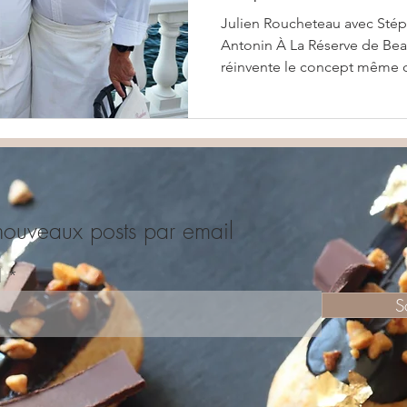
d'Exception
Julien Roucheteau avec Stép
Antonin À La Réserve de Bea
réinvente le concept même d
nouveaux posts par email
l
S