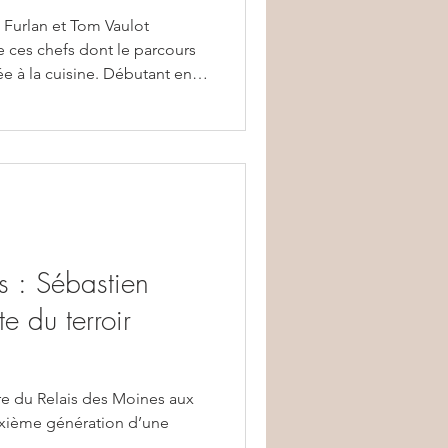
e Furlan et Tom Vaulot
e ces chefs dont le parcours
ée à la cuisine. Débutant en
 de l’An II à Phalsbourg, il
s des plus grands, notamment
officie de 2003 à 2005 comme
u regretté Christian Willer. On
n adresse intimiste au cœur du
ns : Sébastien
te du terroir
re du Relais des Moines aux
sixième génération d’une