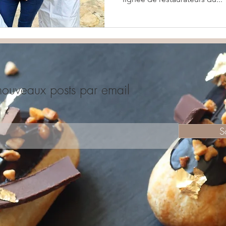
nouveaux posts par email
l
S