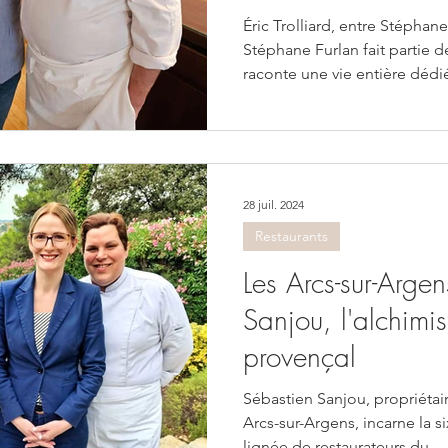
Éric Trolliard, entre Stéphan
Stéphane Furlan fait partie d
raconte une vie entière dédi
1993 comme commis au Soldat
poursuit sa formation auprè
au Martinez à Cannes, où il 
sous‑chef sous la direction d
se souvient de La Litote, so
28 juil. 2024
centre historique de Ven
Restaurants
Les Arcs-sur-Arge
Sanjou, l'alchimis
provençal
Sébastien Sanjou, propriétai
Arcs-sur-Argens, incarne la 
lignée de restaurateurs du...