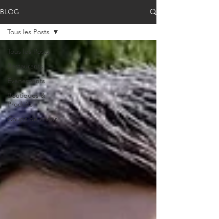
BLOG
Tous les Posts
Tous les Posts
Restaurants
Evénements
Boutiques &
Produits
Coups de coeur