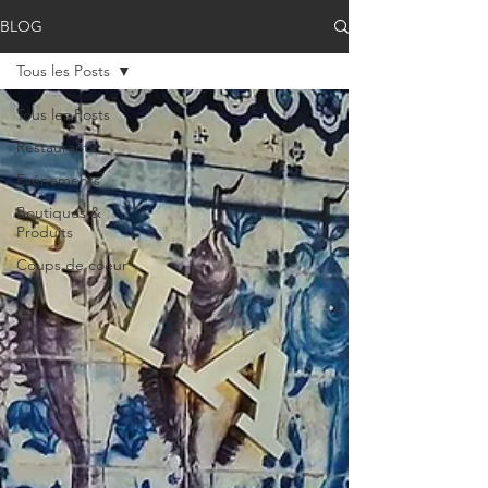
BLOG
Tous les Posts
Tous les Posts
Restaurants
Evénements
Boutiques &
Produits
Coups de coeur