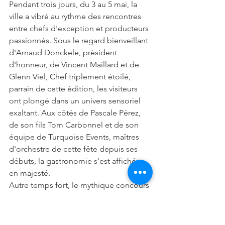
Pendant trois jours, du 3 au 5 mai, la 
ville a vibré au rythme des rencontres 
entre chefs d'exception et producteurs 
passionnés. Sous le regard bienveillant 
d'Arnaud Donckele, président 
d'honneur, de Vincent Maillard et de 
Glenn Viel, Chef triplement étoilé, 
parrain de cette édition, les visiteurs 
ont plongé dans un univers sensoriel 
exaltant. Aux côtés de Pascale Pèrez, 
de son fils Tom Carbonnel et de son 
équipe de Turquoise Events, maîtres 
d'orchestre de cette fête depuis ses 
débuts, la gastronomie s'est affichée 
en majesté.
Autre temps fort, le mythique concours 
de La Tarte Tropézienne®, symbole 
gourmand dont Brigitte Bardot fut la 
muse. Cette fois-ci, le virtuose de la 