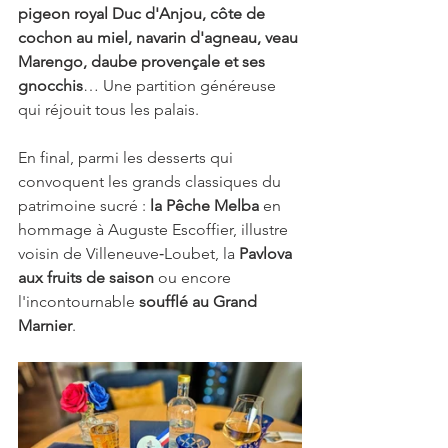
pigeon royal Duc d'Anjou, côte de 
cochon au miel, navarin d'agneau, veau 
Marengo, daube provençale et ses 
gnocchis
… Une partition généreuse 
qui réjouit tous les palais.
En final, parmi les desserts qui 
convoquent les grands classiques du 
patrimoine sucré : 
la Pêche Melba 
en 
hommage à Auguste Escoffier, illustre 
voisin de Villeneuve‑Loubet, la 
Pavlova 
aux fruits de saison
 ou encore 
l'incontournable 
soufflé au Grand 
Marnier
.