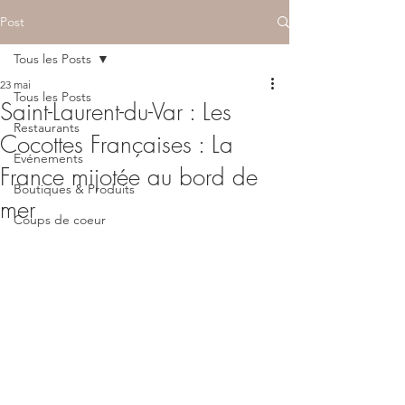
Post
Tous les Posts
23 mai
Tous les Posts
Saint-Laurent-du-Var : Les
Restaurants
Cocottes Françaises : La
Evénements
France mijotée au bord de
Boutiques & Produits
mer
Coups de coeur