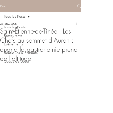
Post
Tous les Posts
22 janv. 2025
Tous les Posts
Saint-Étienne-de-Tinée : Les
Restaurants
Chefs au sommet d'Auron :
Evénements
quand la gastronomie prend
Boutiques & Produits
de l'altitude
Coups de coeur