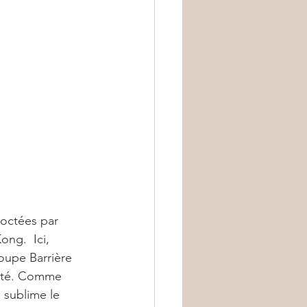
octées par 
ng.  Ici, 
oupe Barrière 
cité. Comme 
 sublime le 