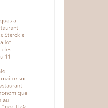
ques a 
staurant 
s Starck a 
llet 
l des 
u 11 
ie 
 maître sur 
estaurant 
stronomique 
e au 
États-Unis 