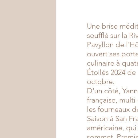
Une brise médi
soufflé sur la R
Pavyllon de l'H
ouvert ses port
culinaire à quat
Étoilés 2024 de 
octobre.
D'un côté, Yann
française, multi
les fourneaux de
Saison à San Fr
américaine, qui 
sommet. Premier