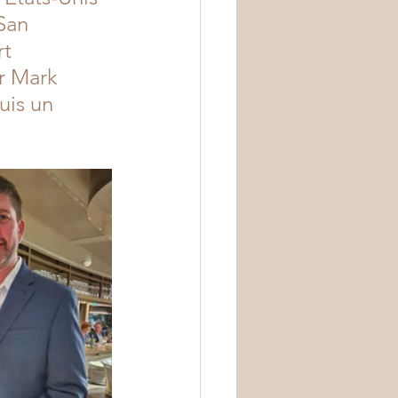
San 
t 
r Mark 
uis un 