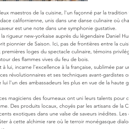
eux maestros de la cuisine, l'un façonné par la tradition 
audace californienne, unis dans une danse culinaire où c
aveur est une note dans une symphonie gustative.
 la rigueur new-yorkaise auprès du légendaire Daniel H
rit pionnier de Saison. Ici, pas de frontières entre la cuisin
 premières loges du spectacle culinaire, témoins privilég
tour des flammes vives du feu de bois.
 à lui, incarne l'excellence à la française, sublimée par un
es révolutionnaires et ses techniques avant-gardistes ont
 lui l'un des ambassadeurs les plus en vue de la haute 
ces magiciens des fourneaux ont uni leurs talents pour 
blime. Des produits locaux, choyés par les artisans de la C
cents exotiques dans une valse de saveurs inédites. Les 
er à cette alchimie rare où le terroir monégasque dialo