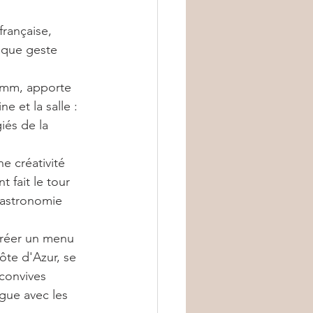
française, 
haque geste 
umm, apporte 
e et la salle : 
iés de la 
e créativité 
 fait le tour 
gastronomie 
créer un menu 
ôte d'Azur, se 
convives 
gue avec les 