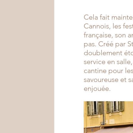
Cela fait maint
Cannois, les fes
française, son 
pas. Créé par S
doublement étoil
service en salle
cantine pour le
savoureuse et s
enjouée.