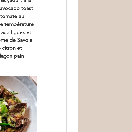
et yaourt à la 
avocado toast 
 tomate au 
se température 
aux figues et 
ome de Savoie
. 
e citron et 
façon pain 