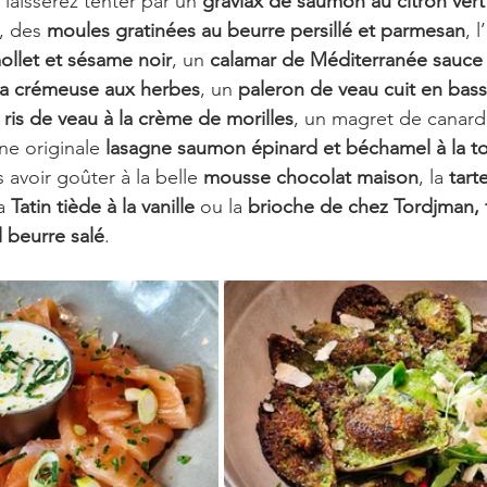
 laisserez tenter par un 
gravlax de saumon au citron vert 
, des 
moules gratinées au beurre persillé et parmesan
, l’
ollet et sésame noir
, un 
calamar de Méditerranée sauce
nta crémeuse aux herbes
, un 
paleron de veau cuit en bas
 
ris de veau à la crème de morilles
, un magret de canard 
ne originale 
lasagne saumon épinard et béchamel à la t
 avoir goûter à la belle 
mousse chocolat maison
, la 
tart
a 
Tatin tiède à la vanille
 ou la 
brioche de chez Tordjman, 
 beurre salé
.