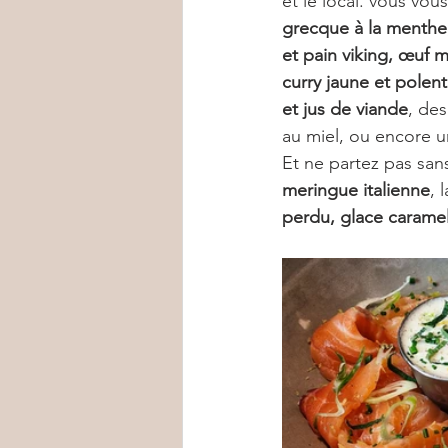
et le local. vous vous
grecque à la menthe
et pain viking, œuf m
curry jaune et pole
et jus de viande
, des
au miel, ou encore u
Et ne partez pas sans
meringue italienne
, l
perdu, glace caramel