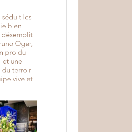
séduit les 
ie bien 
e désemplit 
runo Oger, 
un pro du 
 et une 
du terroir 
ipe vive et 