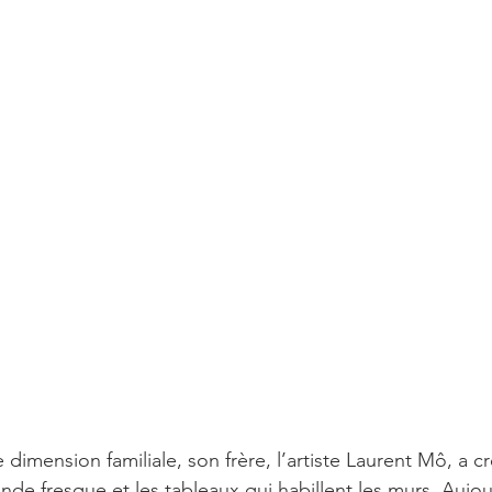
dimension familiale, son frère, l’artiste Laurent Mô, a cr
ande fresque et les tableaux qui habillent les murs. Aujou