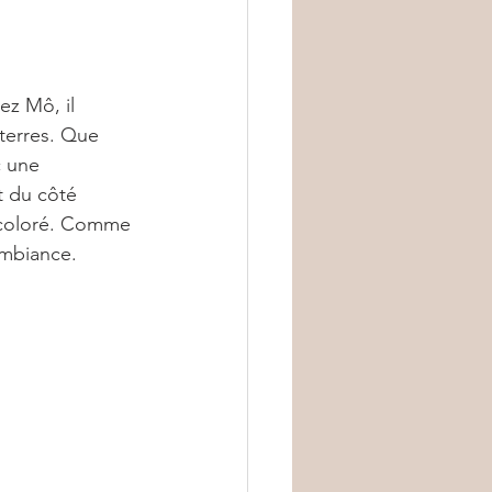
z Mô, il 
 terres. Que 
c une 
t du côté 
t coloré. Comme 
ambiance.