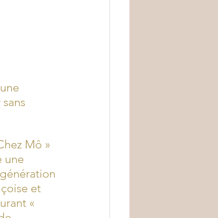
 une 
 sans 
 Chez Mô » 
e une 
 génération 
çoise et 
urant « 
de 