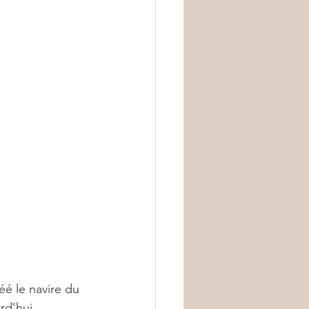
éé le navire du 
rd’hui, 