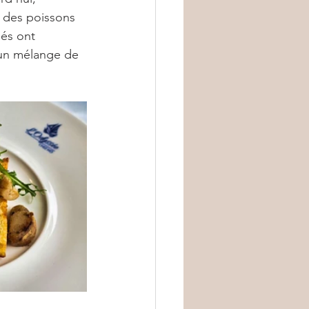
r des poissons 
ués ont 
un mélange de 