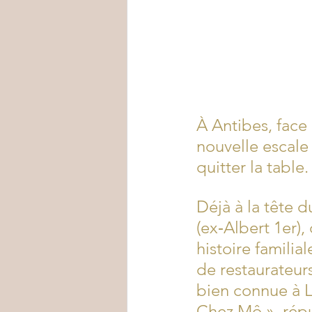
À Antibes, face 
nouvelle escale
quitter la table.
Déjà à la tête d
(ex‑Albert 1er),
histoire familia
de restaurateurs
bien connue à L
Chez Mô », réput